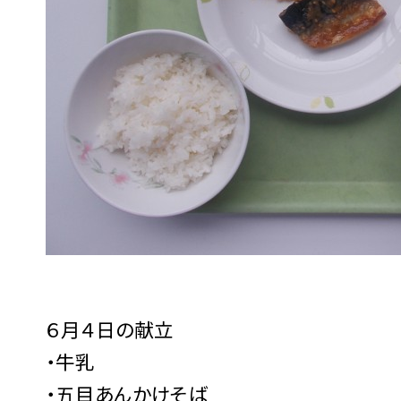
６月４日の献立
・牛乳
・五目あんかけそば