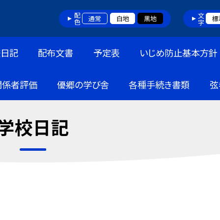
配色
文字
通常
白地
黒地
標
校日記
配布文書
予定表
いじめ防止基本方針
関係者評価
優郷の学び舎
各種手続き書類
弦
学校日記