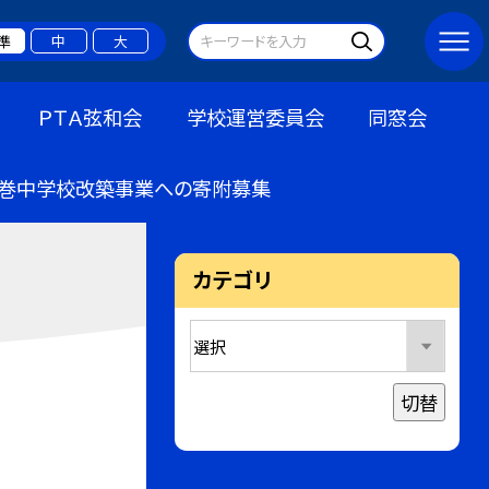
準
中
大
ＰＴＡ弦和会
学校運営委員会
同窓会
巻中学校改築事業への寄附募集
カテゴリ
切替