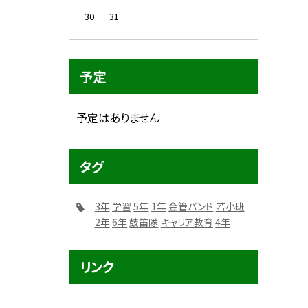
30
31
予定
予定はありません
タグ
3年
学習
5年
1年
金管バンド
若小班
2年
6年
鼓笛隊
キャリア教育
4年
リンク