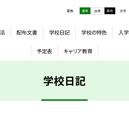
配色
通常
白地
黒地
文字
活
配布文書
学校日記
学校の特色
入学
予定表
キャリア教育
学校日記