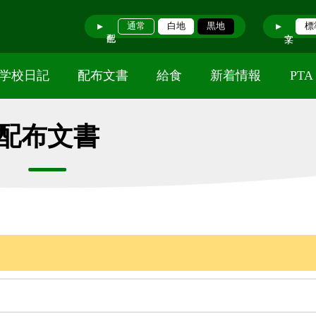
通常
白地
黒地
標
学校日記
配布文書
給食
新着情報
PT
配布文書