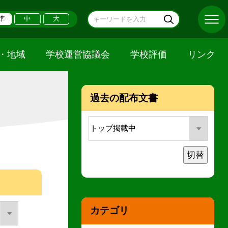
準
中
大
A・地域
学校運営協議会
学校評価
リンク
過去の配布文書
切替
カテゴリ