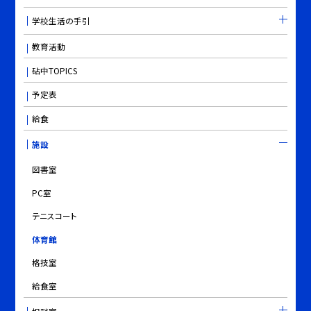
学校生活の手引
教育活動
砧中TOPICS
予定表
給食
施設
図書室
PC室
テニスコート
体育館
格技室
給食室