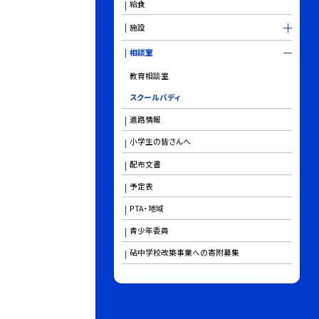
給食
施設
相談室
教育相談室
スクールバディ
進路情報
小学生の皆さんへ
配布文書
予定表
PTA・地域
青少年委員
砧中学校改築事業への寄附募集