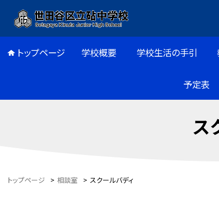
トップページ
学校概要
学校生活の手引
予定表
ス
トップページ
>
相談室
>
スクールバディ