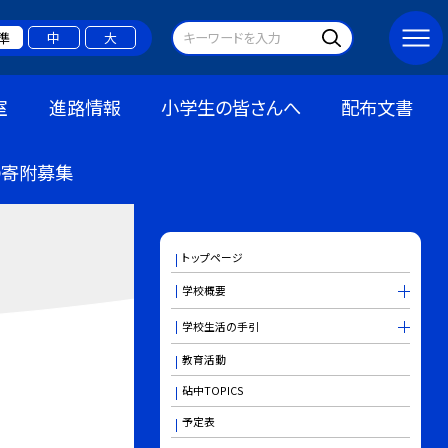
準
中
大
室
進路情報
小学生の皆さんへ
配布文書
の寄附募集
トップページ
学校概要
学校生活の手引
教育活動
砧中TOPICS
予定表