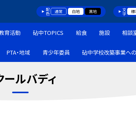
配色
文字
通常
白地
黒地
標
教育活動
砧中TOPICS
給食
施設
相談
PTA・地域
青少年委員
砧中学校改築事業へ
クールバディ