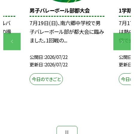
男子バレーボール部都大会
1学期
アルバ
7月19日(日)、南六郷中学校で男
7月1
月の撮
子バレーボール部が都大会に臨み
は熱中
ました。1回戦の...
信で式を
公開日
2026/07/22
公開日
更新日
2026/07/22
更新日
今日のできごと
今日の