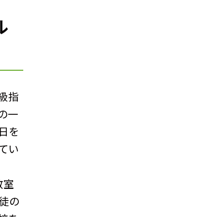
ル
級指
の一
日を
てい
教室
生徒の