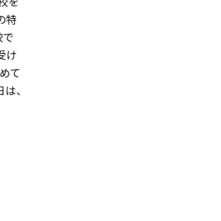
校を
の特
校で
受け
進めて
日は、