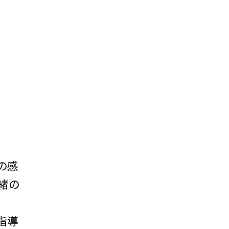
の感
緒の
指導