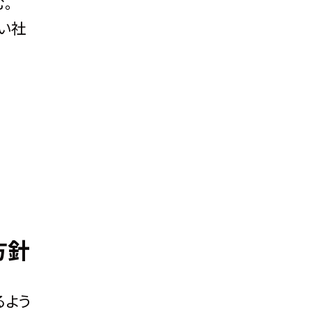
。
い社
方針
るよう