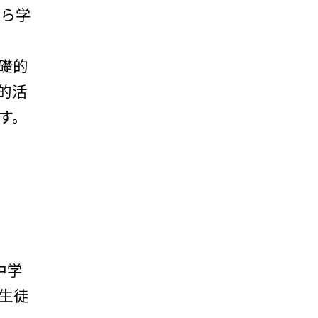
自ら学
基礎的
的活
す。
中学
生徒