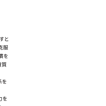
すと
克服
慣を
資質
係を
力を