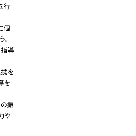
を行
に個
う。
、指導
連携を
導を
別の振
力や