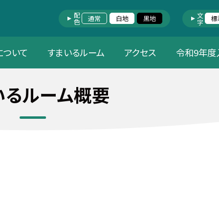
配色
文字
通常
白地
黒地
標
について
すまいるルーム
アクセス
令和9年度
いるルーム概要