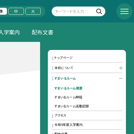
準
中
大
入学案内
配布文書
トップページ
本校について
すまいるルーム
すまいるルーム概要
すまいるルーム時程
すまいるルーム活動記録
アクセス
令和9年度入学案内
配布文書