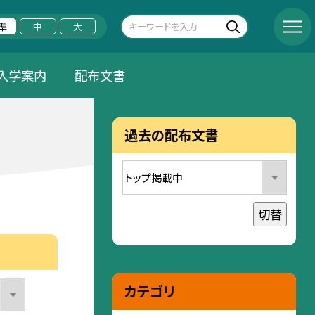
準
中
大
入学案内
配布文書
過去の配布文書
切替
カテゴリ