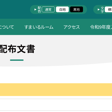
配色
文字
通常
白地
黒地
標
について
すまいるルーム
アクセス
令和9年度
配布文書