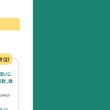
（2）
校いじ
方針_改
6/04/27
校いじ