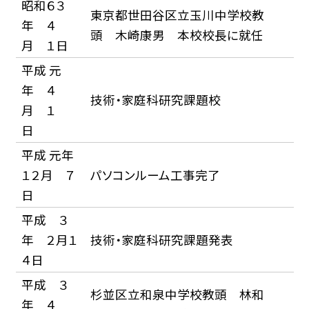
昭和６３
東京都世田谷区立玉川中学校教
年 ４
頭 木崎康男 本校校長に就任
月 １日
平成 元
年 ４
技術・家庭科研究課題校
月 １
日
平成 元年
１２月 ７
パソコンルーム工事完了
日
平成 ３
年 ２月１
技術・家庭科研究課題発表
４日
平成 ３
杉並区立和泉中学校教頭 林和
年 ４