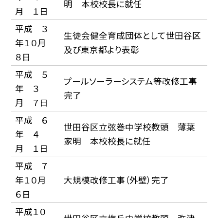
明 本校校長に就任
月 １日
平成 ３
生徒会健全育成団体として世田谷区
年１０月
及び東京都より表彰
８日
平成 ５
プールソーラーシステム等改修工事
年 ３
完了
月 ７日
平成 ６
世田谷区立弦巻中学校教頭 薄葉
年 ４
家明 本校校長に就任
月 １日
平成 ７
年１０月
大規模改修工事（外壁）完了
６日
平成１０