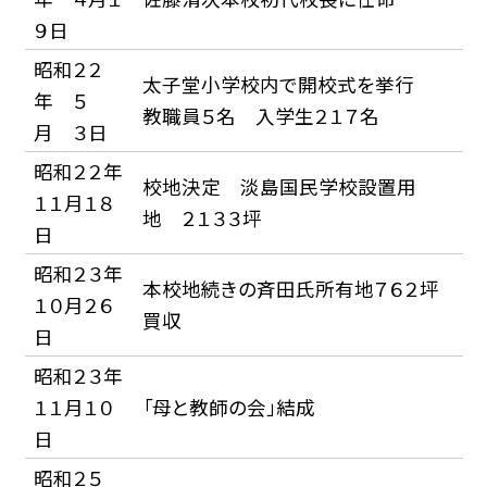
９日
昭和２２
太子堂小学校内で開校式を挙行
年 ５
教職員５名 入学生２１７名
月 ３日
昭和２２年
校地決定 淡島国民学校設置用
１１月１８
地 ２１３３坪
日
昭和２３年
本校地続きの斉田氏所有地７６２坪
１０月２６
買収
日
昭和２３年
１１月１０
「母と教師の会」結成
日
昭和２５