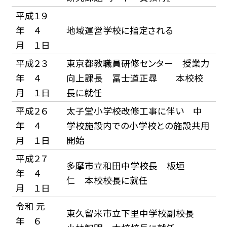
平成１９
年 ４
地域運営学校に指定される
月 １日
平成２３
東京都教職員研修センター 授業力
年 ４
向上課長 冨士道正尋 本校校
月 １日
長に就任
平成２６
太子堂小学校改修工事に伴い 中
年 ４
学校施設内での小学校との施設共用
月 １日
開始
平成２７
多摩市立和田中学校長 板垣
年 ４
仁 本校校長に就任
月 １日
令和 元
東久留米市立下里中学校副校長
年 ６