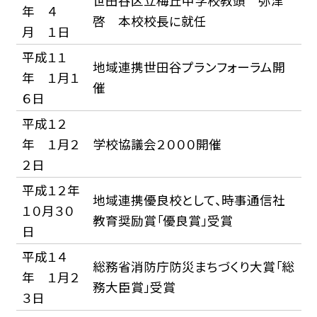
世田谷区立梅丘中学校教頭 弥津
年 ４
啓 本校校長に就任
月 １日
平成１１
地域連携世田谷プランフォーラム開
年 １月１
催
６日
平成１２
年 １月２
学校協議会２０００開催
２日
平成１２年
地域連携優良校として、時事通信社
１０月３０
教育奨励賞「優良賞」受賞
日
平成１４
総務省消防庁防災まちづくり大賞「総
年 １月２
務大臣賞」受賞
３日