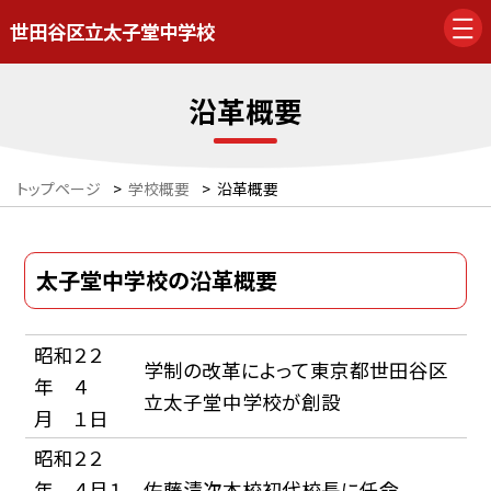
世田谷区立太子堂中学校
沿革概要
トップページ
>
学校概要
>
沿革概要
太子堂中学校の沿革概要
昭和２２
学制の改革によって東京都世田谷区
年 ４
立太子堂中学校が創設
月 １日
昭和２２
年 ４月１
佐藤清次本校初代校長に任命