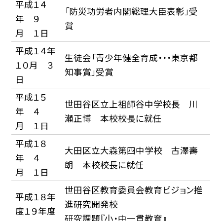
平成１４
「防災功労者内閣総理大臣表彰」受
年 ９
賞
月 １日
平成１４年
生徒会「青少年健全育成・・・東京都
１０月 ３
知事賞」受賞
日
平成１５
世田谷区立上祖師谷中学校長 川
年 ４
瀬正博 本校校長に就任
月 １日
平成１８
大田区立大森第四中学校 古澤壽
年 ４
朗 本校校長に就任
月 １日
世田谷区教育委員会教育ビジョン推
平成１８年
進研究開発校
度１９年度
研究課題『小・中一貫教育』