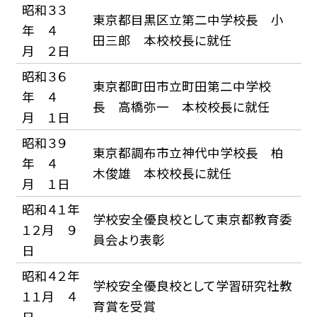
昭和３３
東京都目黒区立第二中学校長 小
年 ４
田三郎 本校校長に就任
月 ２日
昭和３６
東京都町田市立町田第二中学校
年 ４
長 高橋弥一 本校校長に就任
月 １日
昭和３９
東京都調布市立神代中学校長 柏
年 ４
木俊雄 本校校長に就任
月 １日
昭和４１年
学校安全優良校として東京都教育委
１２月 ９
員会より表彰
日
昭和４２年
学校安全優良校として学習研究社教
１１月 ４
育賞を受賞
日