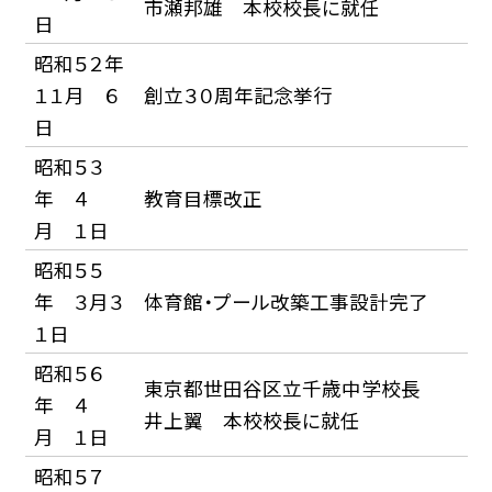
市瀬邦雄 本校校長に就任
日
昭和５２年
１１月 ６
創立３０周年記念挙行
日
昭和５３
年 ４
教育目標改正
月 １日
昭和５５
年 ３月３
体育館・プール改築工事設計完了
１日
昭和５６
東京都世田谷区立千歳中学校長
年 ４
井上翼 本校校長に就任
月 １日
昭和５７