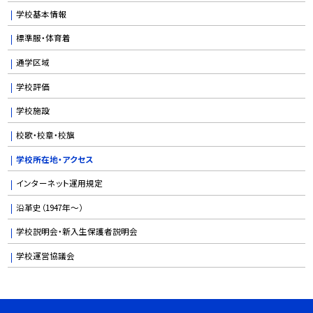
学校基本情報
標準服・体育着
通学区域
学校評価
学校施設
校歌・校章・校旗
学校所在地・アクセス
インターネット運用規定
沿革史（1947年〜）
学校説明会・新入生保護者説明会
学校運営協議会