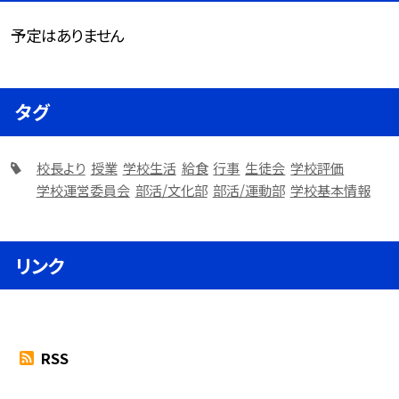
予定はありません
タグ
校長より
授業
学校生活
給食
行事
生徒会
学校評価
学校運営委員会
部活/文化部
部活/運動部
学校基本情報
リンク
RSS