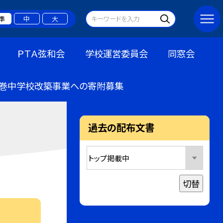
準
中
大
ＰＴＡ弦和会
学校運営委員会
同窓会
巻中学校改築事業への寄附募集
過去の配布文書
切替