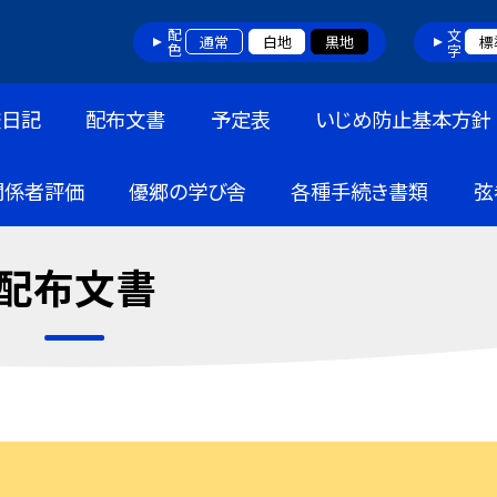
配色
文字
通常
白地
黒地
標
校日記
配布文書
予定表
いじめ防止基本方針
関係者評価
優郷の学び舎
各種手続き書類
弦
配布文書