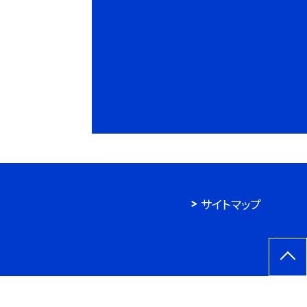
サイトマップ
807,188
今年度：
30,065
今月：
888
本日：
30