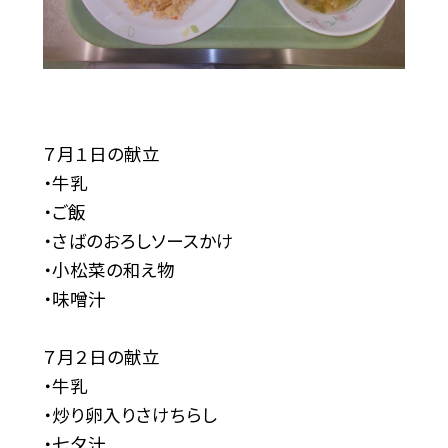
７月１日の献立
・牛乳
・ご飯
・さばのおろしソースかけ
・小松菜の和え物
・味噌汁
７月２日の献立
・牛乳
・炒り卵入りさけちらし
・七夕汁