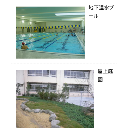
地下温水プ
ール
屋上庭
園