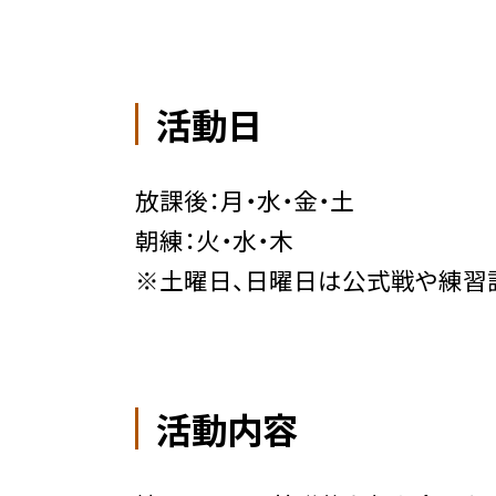
活動日
放課後：月・水・金・土
朝練：火・水・木
※土曜日、日曜日は公式戦や練習
活動内容