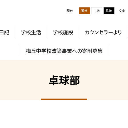
配色
通常
白地
黒地
文字
日記
学校生活
学校施設
カウンセラーより
梅丘中学校改築事業への寄附募集
卓球部