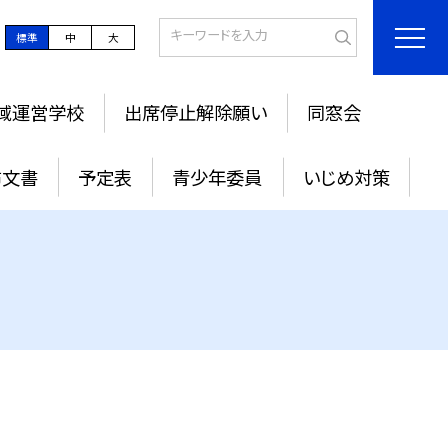
標準
中
大
域運営学校
出席停止解除願い
同窓会
布文書
予定表
青少年委員
いじめ対策