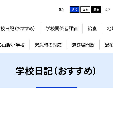
配色
通常
白地
黒地
文字
校日記（おすすめ）
学校関係者評価
給食
地
る山野小学校
緊急時の対応
遊び場開放
配
学校日記（おすすめ）