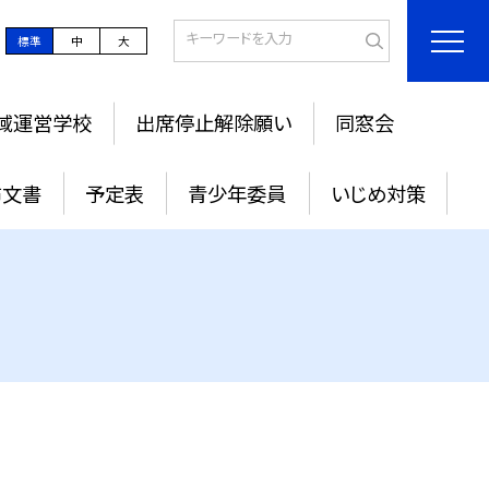
標準
中
大
域運営学校
出席停止解除願い
同窓会
布文書
予定表
青少年委員
いじめ対策