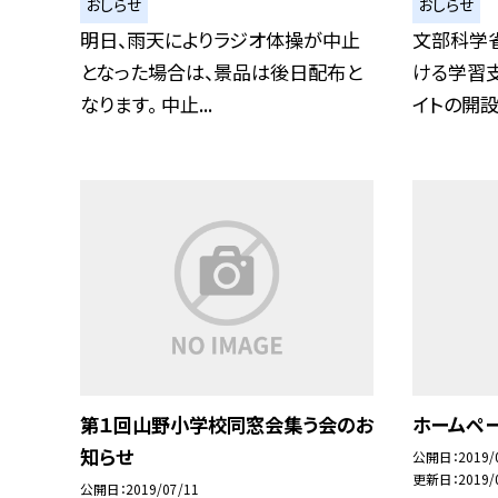
おしらせ
おしらせ
明日、雨天によりラジオ体操が中止
文部科学
となった場合は、景品は後日配布と
ける学習
なります。 中止...
イトの開設に
第１回山野小学校同窓会集う会のお
ホームペ
知らせ
公開日
2019/
更新日
2019/
公開日
2019/07/11