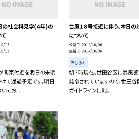
 明日の社会科見学(４年)の
台風１８号接近に伴う、本日の
いて
について
10/13
公開日
2014/10/06
10/13
更新日
2014/10/06
おしらせ
号が関東付近を明日の未明
朝７時現在、世田谷区に暴風警
かけて通過予定です。明日
発令されていますので、世田谷
てお...
ガイドラインに則...