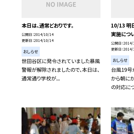
本日は、通常どおりです。
10/13
実施につ
公開日
2014/10/14
更新日
2014/10/14
公開日
2014/
更新日
2014/
おしらせ
おしらせ
世田谷区に発令されていました暴風
警報が解除されましたので、本日は、
台風19
通常通り学校が...
から朝に
の対応につい