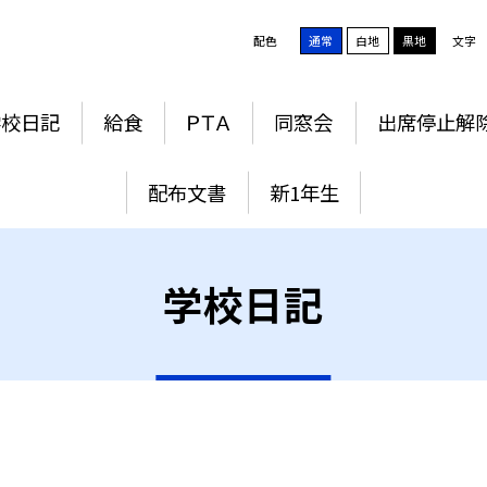
配色
通常
白地
黒地
文字
学校日記
給食
ＰＴＡ
同窓会
出席停止解
配布文書
新1年生
学校日記