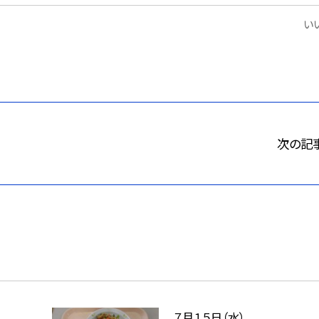
いい
次の記
７月１５日（水）