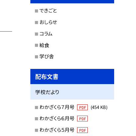
できごと
おしらせ
コラム
給食
学び舎
配布文書
学校だより
わかざくら７月号
(454 KB)
PDF
わかざくら６月号
PDF
わかざくら５月号
PDF