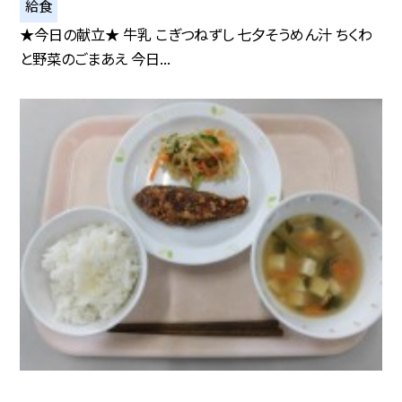
給食
★今日の献立★ 牛乳 こぎつねずし 七夕そうめん汁 ちくわ
と野菜のごまあえ 今日...