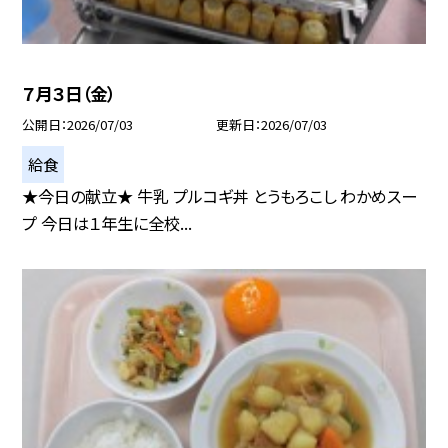
７月３日（金）
公開日
2026/07/03
更新日
2026/07/03
給食
★今日の献立★ 牛乳 プルコギ丼 とうもろこし わかめスー
プ 今日は１年生に全校...