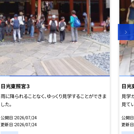
日光東照宮３
日光
雨に降られることなく、ゆっくり見学することができま
見学
した。
見て
公開日
2026/07/24
公開日
更新日
2026/07/24
更新日