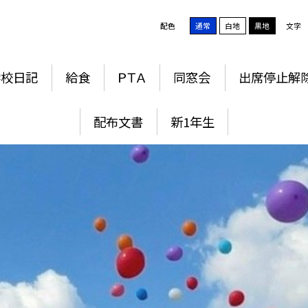
配色
通常
白地
黒地
文字
学校日記
給食
ＰＴＡ
同窓会
出席停止解
配布文書
新1年生