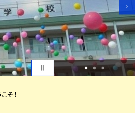
1
2
3
こそ！