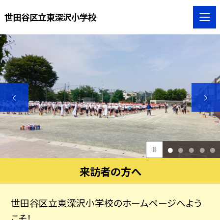
世田谷区立東深沢小学校
1
2
3
4
5
来訪者の方へ
世田谷区立東深沢小学校のホームページへよう
こそ！