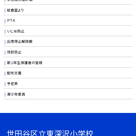
給食室より
ＰＴＡ
いじめ防止
出席停止解除願
体罰防止
新１年生保護者の皆様
配布文書
予定表
青少年委員
世田谷区立東深沢小学校