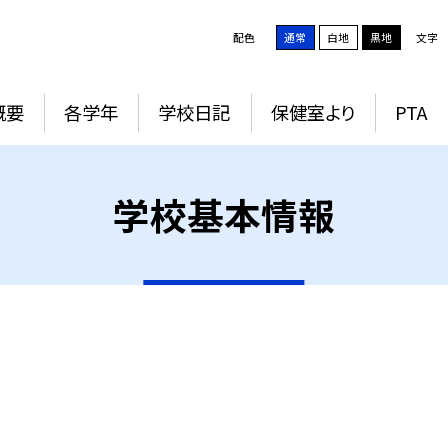
配色
通常
白地
黒地
文字
概要
各学年
学校日記
保健室より
PTA
学校基本情報