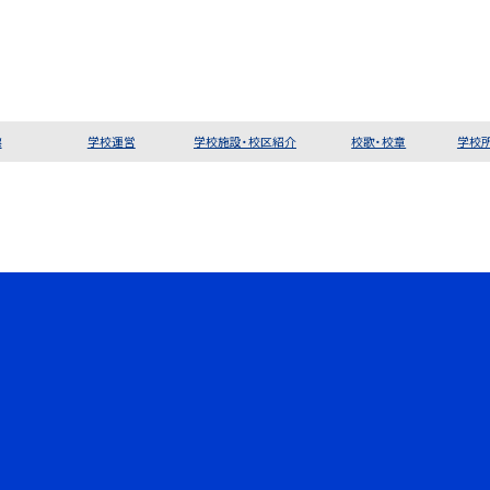
標
学校運営
学校施設・校区紹介
校歌・校章
学校