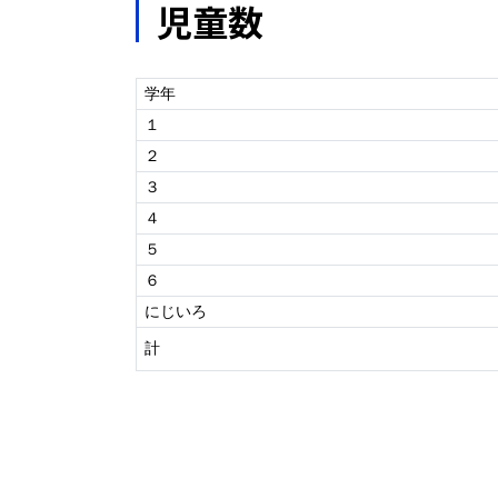
児童数
学年
１
２
３
４
５
６
にじいろ
計