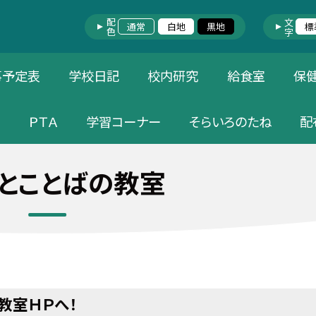
配色
文字
通常
白地
黒地
標
事予定表
学校日記
校内研究
給食室
保
価
ＰＴＡ
学習コーナー
そらいろのたね
配
とことばの教室
教室ＨＰへ！