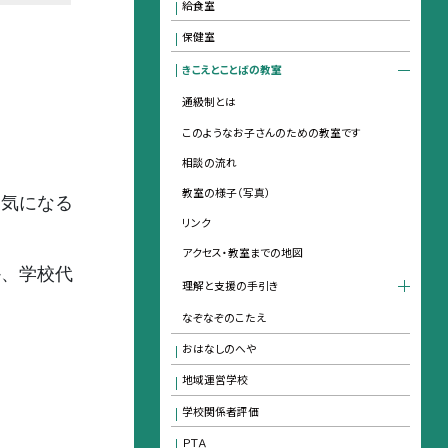
給食室
保健室
きこえとことばの教室
通級制とは
このようなお子さんのための教室です
相談の流れ
教室の様子（写真）
て気になる
リンク
アクセス・教室までの地図
か、学校代
理解と支援の手引き
なぞなぞのこたえ
おはなしのへや
地域運営学校
学校関係者評価
ＰＴＡ