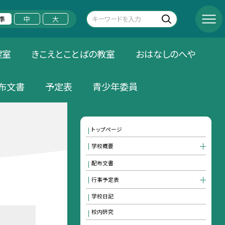
準
中
大
健室
きこえとことばの教室
おはなしのへや
布文書
予定表
青少年委員
トップページ
学校概要
配布文書
行事予定表
学校日記
校内研究