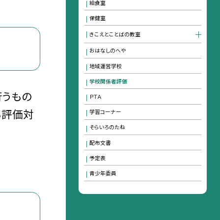
給食室
保健室
きこえとことばの教室
おはなしのへや
地域運営学校
学校関係者評価
行うもの
ＰＴＡ
も評価対
学習コーナー
そらいろのたね
配布文書
予定表
青少年委員