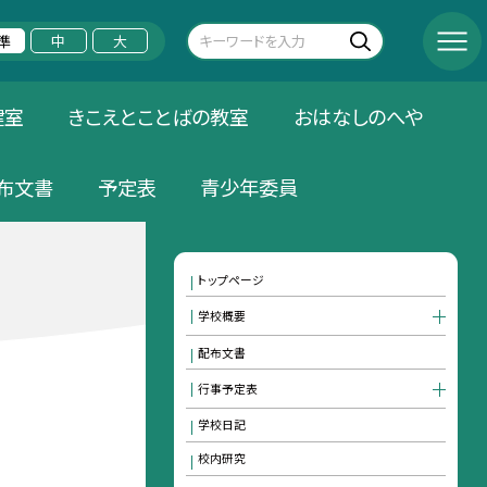
準
中
大
健室
きこえとことばの教室
おはなしのへや
布文書
予定表
青少年委員
トップページ
学校概要
配布文書
行事予定表
学校日記
校内研究