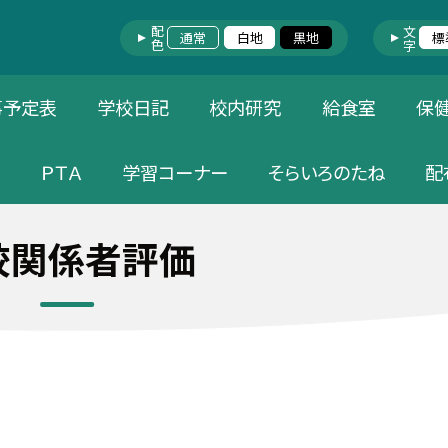
配色
文字
通常
白地
黒地
標
事予定表
学校日記
校内研究
給食室
保
価
ＰＴＡ
学習コーナー
そらいろのたね
配
校関係者評価