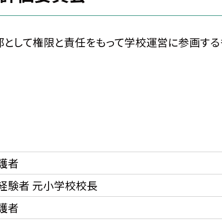
部として権限と責任をもって学校運営に参画する
護者
経験者 元小学校校長
護者