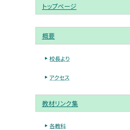
トップページ
概要
校長より
アクセス
教材リンク集
各教科