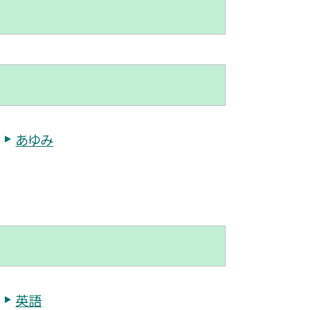
あゆみ
英語