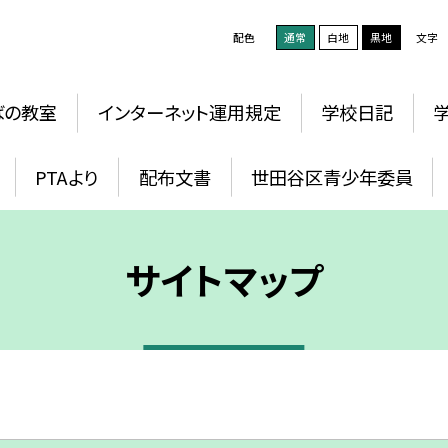
配色
通常
白地
黒地
文字
ばの教室
インターネット運用規定
学校日記
PTAより
配布文書
世田谷区青少年委員
サイトマップ