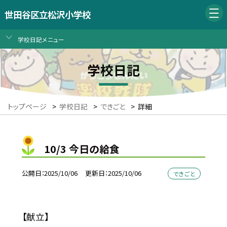
世田谷区立松沢小学校
学校日記メニュー
学校日記
トップページ
>
学校日記
>
できごと
>
詳細
10/3 今日の給食
公開日
2025/10/06
更新日
2025/10/06
できごと
【献立】