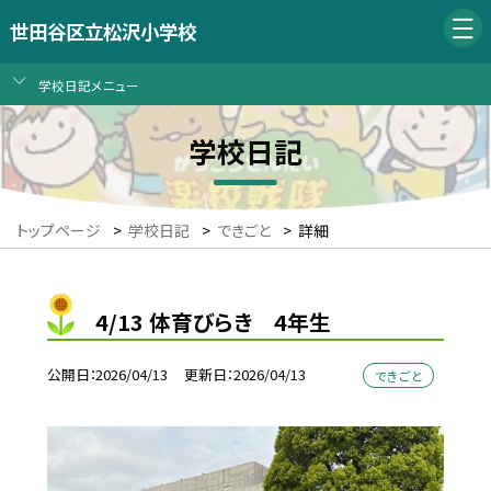
世田谷区立松沢小学校
学校日記メニュー
学校日記
トップページ
>
学校日記
>
できごと
>
詳細
4/13 体育びらき 4年生
公開日
2026/04/13
更新日
2026/04/13
できごと