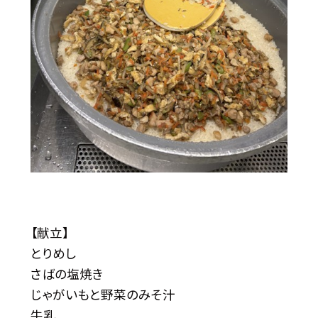
【献立】
とりめし
さばの塩焼き
じゃがいもと野菜のみそ汁
牛乳