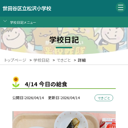
世田谷区立松沢小学校
学校日記メニュー
学校日記
トップページ
>
学校日記
>
できごと
>
詳細
4/14 今日の給食
公開日
2026/04/14
更新日
2026/04/14
できごと