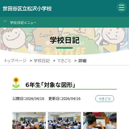
世田谷区立松沢小学校
学校日記メニュー
学校日記
トップページ
>
学校日記
>
できごと
>
詳細
６年生「対象な図形」
公開日
2026/04/16
更新日
2026/04/16
できごと