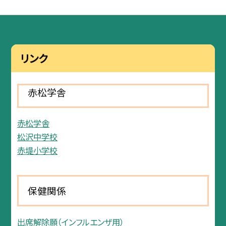
リンク
赤松学舎
赤松学舎
松沢中学校
赤堤小学校
保健関係
出席解除願（インフルエンザ用）