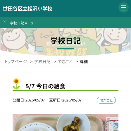
世田谷区立松沢小学校
学校日記メニュー
学校日記
トップページ
>
学校日記
>
できごと
>
詳細
5/7 今日の給食
公開日
2026/05/07
更新日
2026/05/07
できごと