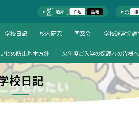
配色
文字
通常
白地
黒地
標
学校日記
校内研究
同窓会
学校運営協議
いじめ防止基本方針
来年度ご入学の保護者の皆様へ
学校日記