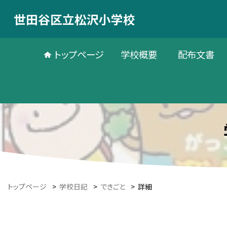
世田谷区立松沢小学校
トップページ
学校概要
配布文書
トップページ
>
学校日記
>
できごと
>
詳細