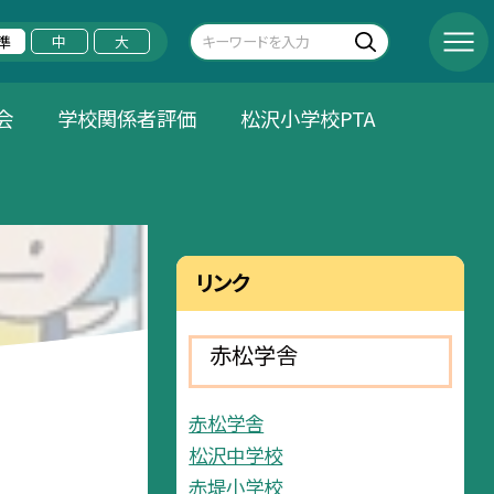
準
中
大
会
学校関係者評価
松沢小学校PTA
リンク
赤松学舎
赤松学舎
松沢中学校
赤堤小学校