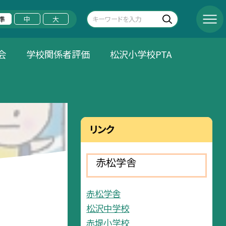
準
中
大
会
学校関係者評価
松沢小学校PTA
リンク
赤松学舎
赤松学舎
松沢中学校
赤堤小学校