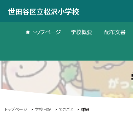
世田谷区立松沢小学校
トップページ
学校概要
配布文書
トップページ
>
学校日記
>
できごと
>
詳細