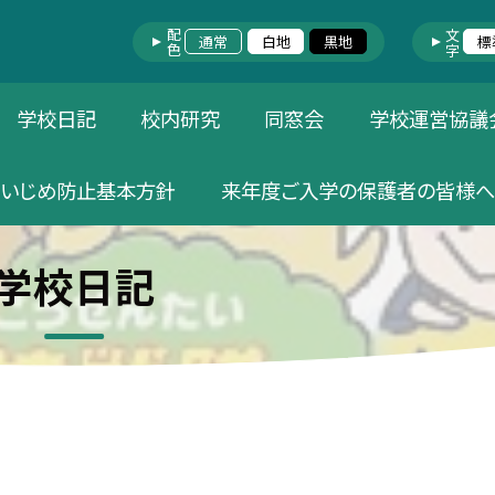
配色
文字
通常
白地
黒地
標
学校日記
校内研究
同窓会
学校運営協議
いじめ防止基本方針
来年度ご入学の保護者の皆様へ
学校日記