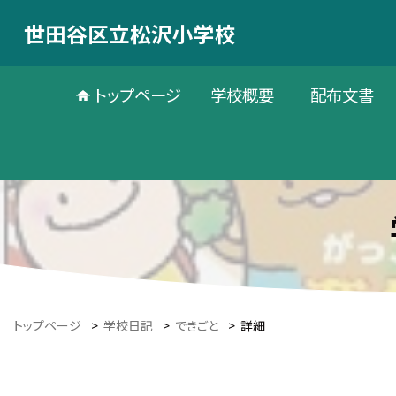
世田谷区立松沢小学校
トップページ
学校概要
配布文書
トップページ
>
学校日記
>
できごと
>
詳細