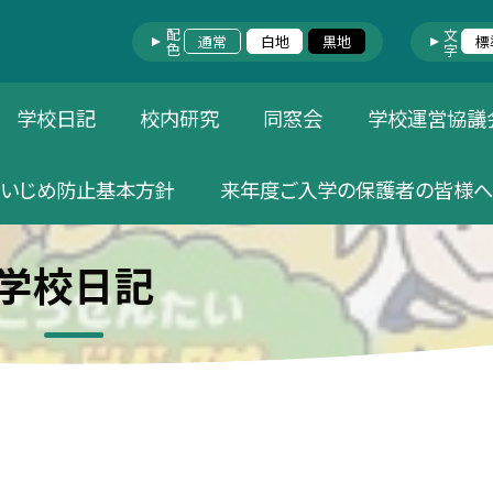
配色
文字
通常
白地
黒地
標
学校日記
校内研究
同窓会
学校運営協議
いじめ防止基本方針
来年度ご入学の保護者の皆様へ
学校日記