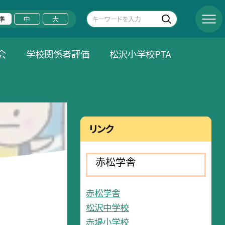
準
中
大
会
学校関係者評価
松沢小学校PTA
リンク
赤松学舎
赤松学舎
松沢中学校
赤堤小学校