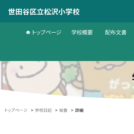
世田谷区立松沢小学校
トップページ
学校概要
配布文書
トップページ
>
学校日記
>
給食
>
詳細