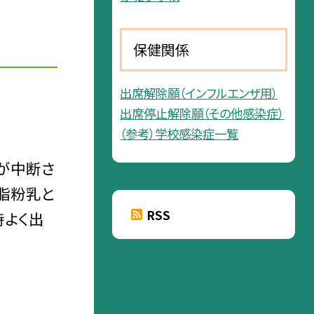
保健関係
出席解除願（インフルエンザ用）
出席停止解除願（その他感染症）
（参考）学校感染症一覧
が中断さ
脂粉乳と
RSS
時よく出