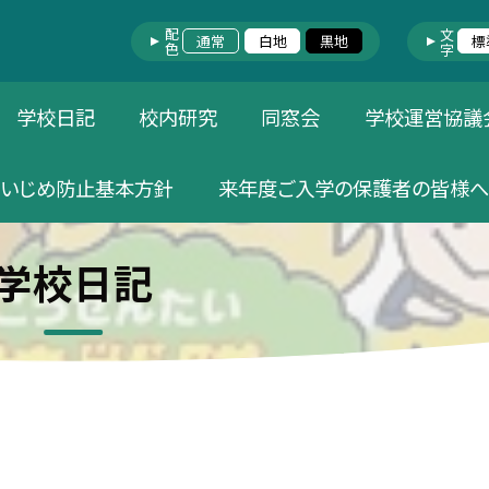
配色
文字
通常
白地
黒地
標
学校日記
校内研究
同窓会
学校運営協議
いじめ防止基本方針
来年度ご入学の保護者の皆様へ
学校日記