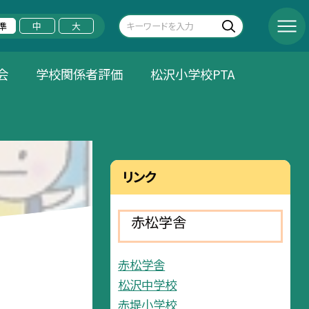
準
中
大
会
学校関係者評価
松沢小学校PTA
リンク
赤松学舎
赤松学舎
松沢中学校
赤堤小学校