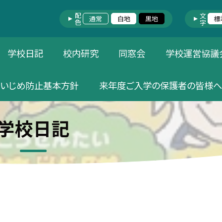
配色
文字
通常
白地
黒地
標
学校日記
校内研究
同窓会
学校運営協議
いじめ防止基本方針
来年度ご入学の保護者の皆様へ
学校日記