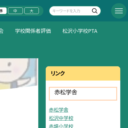
準
中
大
会
学校関係者評価
松沢小学校PTA
リンク
赤松学舎
赤松学舎
松沢中学校
赤堤小学校