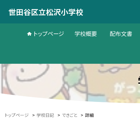
世田谷区立松沢小学校
トップページ
学校概要
配布文書
トップページ
>
学校日記
>
できごと
>
詳細