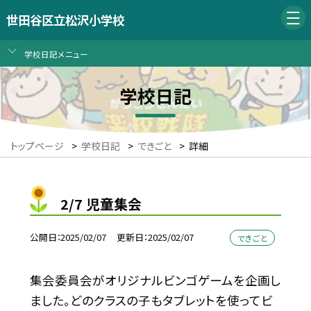
世田谷区立松沢小学校
学校日記メニュー
学校日記
トップページ
>
学校日記
>
できごと
>
詳細
2/7 児童集会
公開日
2025/02/07
更新日
2025/02/07
できごと
集会委員会がオリジナルビンゴゲームを企画し
ました。どのクラスの子もタブレットを使ってビ