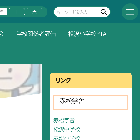
準
中
大
会
学校関係者評価
松沢小学校PTA
リンク
赤松学舎
赤松学舎
松沢中学校
赤堤小学校