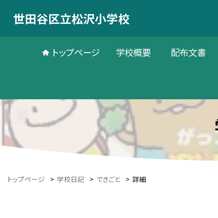
世田谷区立松沢小学校
トップページ
学校概要
配布文書
トップページ
>
学校日記
>
できごと
>
詳細