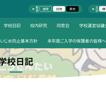
配色
文字
通常
白地
黒地
標
学校日記
校内研究
同窓会
学校運営協議
いじめ防止基本方針
来年度ご入学の保護者の皆様へ
学校日記