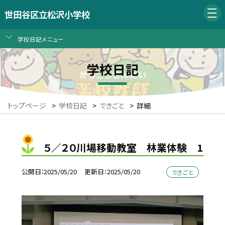
世田谷区立松沢小学校
学校日記メニュー
学校日記
トップページ
>
学校日記
>
できごと
>
詳細
５／２０川場移動教室 林業体験 1
公開日
2025/05/20
更新日
2025/05/20
できごと