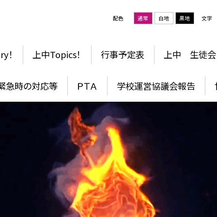
配色
通常
白地
黒地
文字
ry！
上中Topics！
行事予定表
上中 生徒会
・緊急時の対応等
ＰＴＡ
学校運営協議会報告