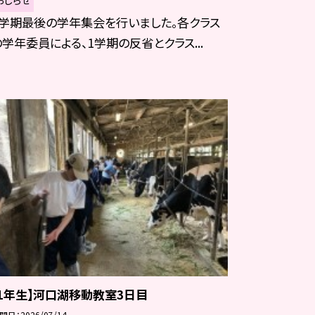
1学期最後の学年集会を行いました。各クラス
の学年委員による、1学期の反省とクラス...
【1年生】河口湖移動教室3日目
開日
2026/07/14