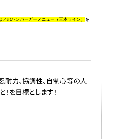
は↗のハンバーガーメニュー（三本ライン）
を
、忍耐力、協調性、自制心等の人
と！を目標とします！