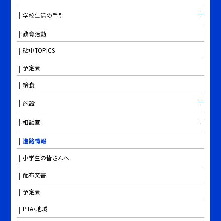
学校生活の手引
教育活動
砧中TOPICS
予定表
給食
施設
相談室
進路情報
小学生の皆さんへ
配布文書
予定表
PTA・地域