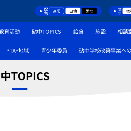
配色
文字
通常
白地
黒地
標
教育活動
砧中TOPICS
給食
施設
相談
PTA・地域
青少年委員
砧中学校改築事業へ
中TOPICS