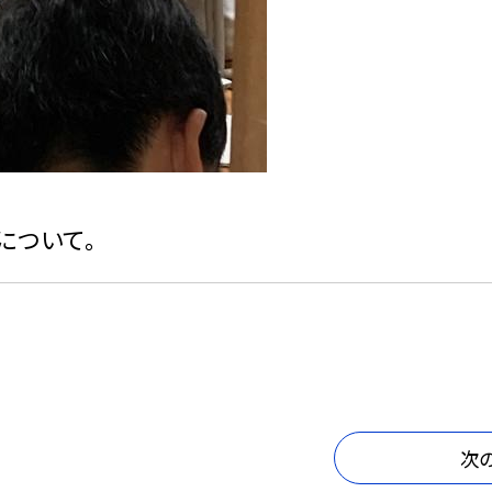
について。
次