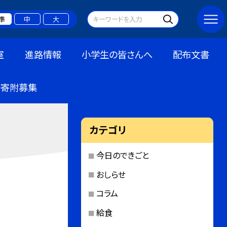
準
中
大
室
進路情報
小学生の皆さんへ
配布文書
の寄附募集
カテゴリ
今日のできごと
おしらせ
コラム
給食