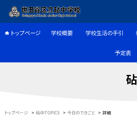
トップページ
学校概要
学校生活の手引
予定表
砧
トップページ
>
砧中TOPICS
>
今日のできごと
>
詳細