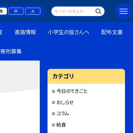
準
中
大
室
進路情報
小学生の皆さんへ
配布文書
の寄附募集
カテゴリ
今日のできごと
おしらせ
コラム
給食