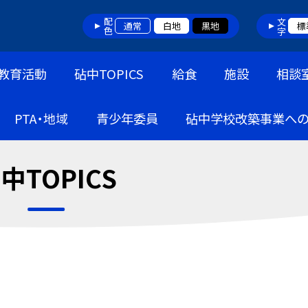
配色
文字
通常
白地
黒地
標
教育活動
砧中TOPICS
給食
施設
相談
PTA・地域
青少年委員
砧中学校改築事業へ
中TOPICS