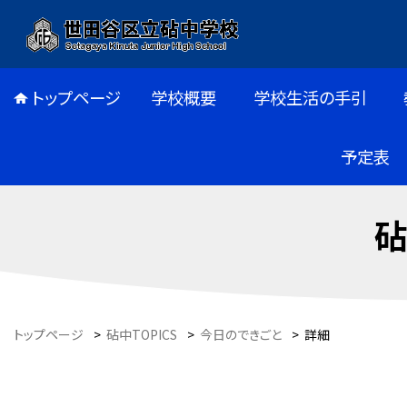
トップページ
学校概要
学校生活の手引
予定表
砧
トップページ
>
砧中TOPICS
>
今日のできごと
>
詳細