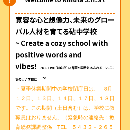
寛容な心と想像力、未来のグロー
バル人材を育てる砧中学校
~ Create a cozy school with
positive words and
vibes!
POSITIVE（前向き）な言葉と雰囲気あふれる いごこ
~
ちのよい学校に！
・夏季休業期間中の学校閉庁日は、 8月
１２日、１３日、１４日、１７日、１８日
です。この期間（土日含む）は、学校に教
職員はおりません。（
緊急時の連絡先：教
育総務課調整係 TEL ５４３２－２６５