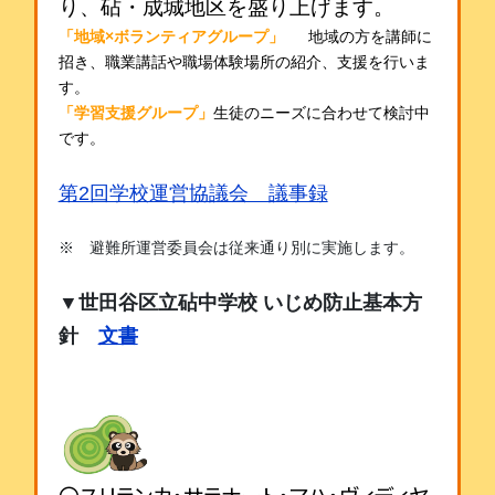
り、砧・成城地区を盛り上げます。
「地域×ボランティアグループ」
地域の方を講師に
招き、職業講話や職場体
験場所の紹介、支援を行いま
す。
「学習支援グループ」
生徒のニーズに合わせて検討中
です。
第2回学校運営協議会 議事録
※ 避難所運営委員会は従来通り別に実施します。
▼
世田谷区立砧中学校 いじめ防止基本方
針
文書
〇スリランカ・サラナート・マハ・
ヴィディヤ