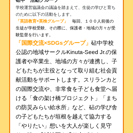
砧中 活動グループ
学校運営協議会の議論を踏まえて、生徒の学びと育ち
のために以下の活動をします。
「英語教育×英検グループ」
毎回、１００人前後の
生徒が学校受験、その際に、保護者・地域の方々が受
験監督を行います。
「国際交流×SDGsグループ」
砧中学校
公認の地域サークルKinuta-Seed Jr.の保
護者や卒業生、地域の方々が連携し、子
どもたちが主役となって取り組む社会貢
献活動をサポートします。スリランカと
の国際交流や、非常食を子ども食堂へ届
ける「食の架け橋プロジェクト」「まち
の防災みらい給水所」など、砧の学び舎
の子どもたちが垣根を越えて協力する
「やりたい」想いを大人が楽しく見守