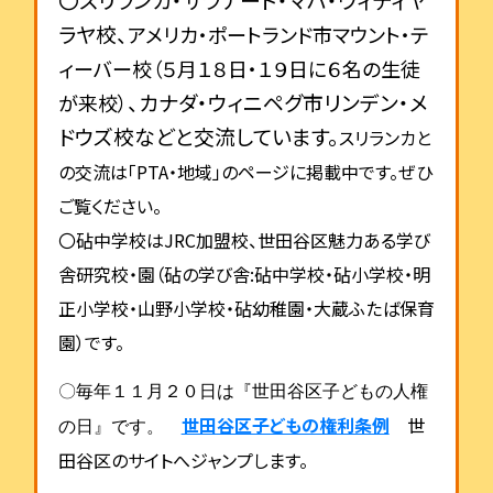
ラヤ校、
アメリカ・
ポートラ
ンド市マウ
ント・テ
ィーバー校（５月１８日・１９日に６名の生徒
、カナダ・ウィニペグ市リンデン・メ
が来校）
ドウズ校などと交流しています。
スリランカと
の交流は「
PTA
・地域」のページに掲載中です。ぜひ
ご覧ください。
〇砧中学校は
JRC
加盟校、世田谷区魅力ある学び
舎研究校・園（砧の学び舎:砧中学校・砧小学校・明
正小学校・山野小学校・砧幼稚園・大蔵ふたば保育
園）です。
〇毎年１１月２０日は『世田谷区子どもの人権
世田谷区子どもの権利条例
世
の日』です。
田谷区のサイトへジャンプします。