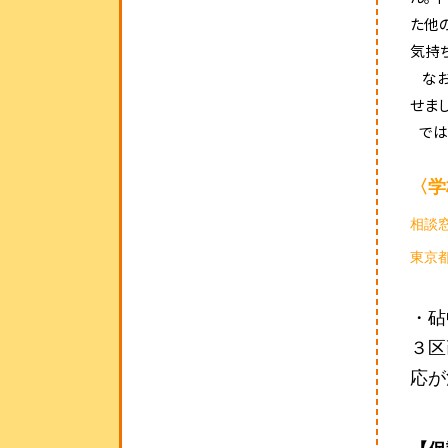
た他
気持
なお
せま
では
〈学
相談
東京
・砧
３区
応が