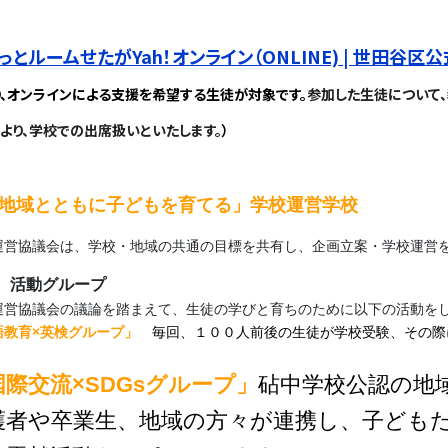
っとルームせたがYah！オンライン（ONLINE) | 世田谷
り、オンラインによる支援を希望する生徒が対象です。
参加した生徒について
より、学校での出席扱いといたします。
）
地域とともに子どもを育てる」
学校運営学校
運営協議会は、学校・地域の共通の目標を共有し、企画立案・学校運営
 活動グループ
運営協議会の議論を踏まえて、生徒の学びと育ちのために以下の活動を
語教育×英検グループ」
毎回、１００人前後の生徒が学校受験、その際
国際交流×SDGsグループ」
砧中学校公認の地域サー
護者や卒業生、地域の方々が連携し、子ども