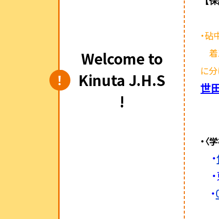
【保
・砧
着
Welcome to
に分
Kinuta J.H.S
世
!
・〈
・
・
・