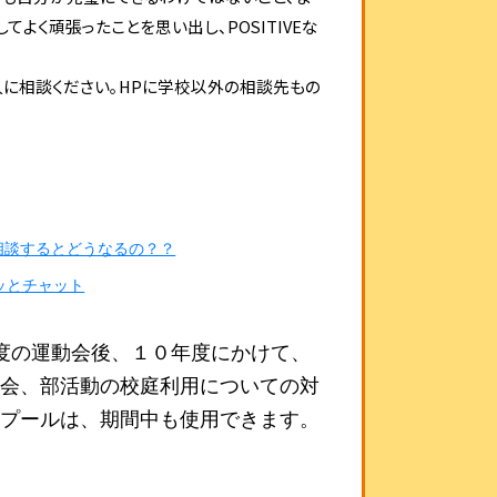
してよく頑張ったことを思い出し、
POSITIVE
な
に相談ください。
HP
に学校以外の相談先もの
相談するとどうなるの？？
ュッとチャット
度の運動会後、１０年度にかけて、
動会、部活動の校庭利用についての対
、プールは、期間中も使用できます。