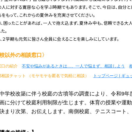
の人に対する寛容な心を学ぶ時期でもあります。そこで、今日は、自分と
ちをもって、これからの夏休みを充実させてください。
、困ったことがあれば、一人で抱え込まず、夏休み中も、信頼できる大人
した。
、２学期も元気に皆さん全員に会えることを楽しみにしています。
校以外の相談窓口〉
窓口の紹介
不安や悩みがあるときは…、一人で悩まず、相談しよう
都相談チャット （モヤモヤを匿名で気軽に相談）
トップページ | ギ
中学校改築に伴う
校庭の古墳等の調査により、令和9年
画に分けて校庭利用制限が生じます。体育の授業や運
決まり次第、お伝えします。南側校庭、テニスコート