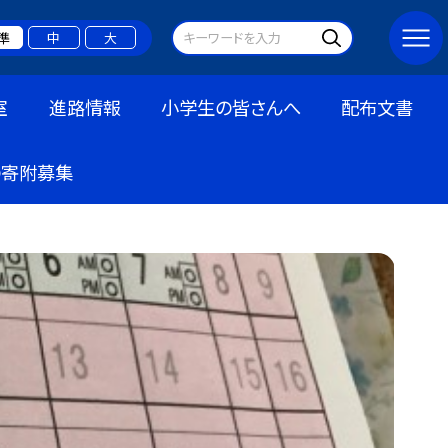
準
中
大
室
進路情報
小学生の皆さんへ
配布文書
の寄附募集