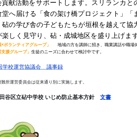
会貢献活動をサポートします。スリランカと
食堂へ届ける「食の架け橋プロジェクト」「
、砧の学び舎の子どもたちが垣根を越えて協
が楽しく見守り、砧・成城地区を盛り上げま
域×ボランティアグループ」
地域の方を講師に招き、職業講話や職場
習支援グループ」
生徒のニーズに合わせて検討中です。
回学校運営協議会 議事録
避難所運営委員会は従来通り別に実施します。
田谷区立砧中学校 いじめ防止基本方針
文書