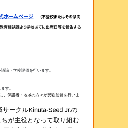
区公式ホームページ
（不登校またはその傾向
、教育相談課より学校あてに出席日等を報告する
を議論・学校評価を行います。
します。
に、保護者・地域の方々が受験監督を行いま
クルKinuta-Seed Jr.の
たちが主役となって取り組む