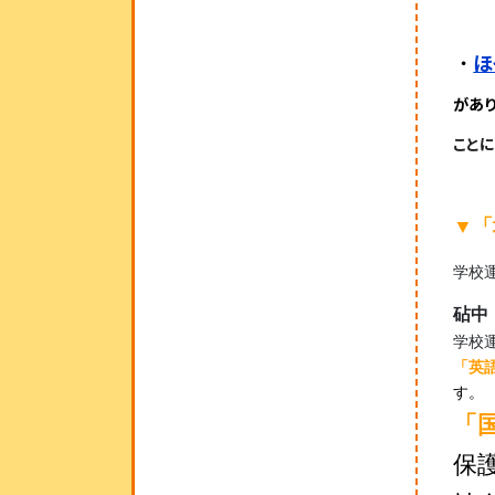
ほ
・
があ
ことに
▼「
学校
砧中
学校
「英
す。
「
保