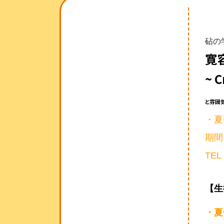
砧の
寛
~ C
と雰囲
・夏
期間
TE
【生
・夏