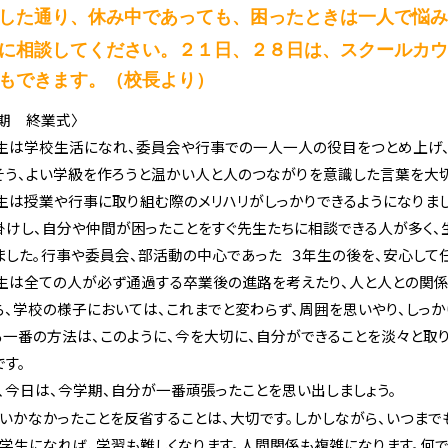
した通り、休み中であっても、困った
ときは一人で悩
に相談してください。
２１日、２８日は、スクールカ
もできます。（校長より）
学期 終業式〉
生は学校生活になれ、委員会や行事での一人一人の役目をつとめ上げ、
そう、よい学級を作ろうと温かい人と人のつながりを意識した言葉を大切
生は授業や行事に取り組む際のメリハリがしっかりできるようになりまし
掛けし、自分や仲間が困ったことをすぐ先生たちに相談できる人が多く、
ました。行事や委員会、部活動の中心であった ３年生の後を、安心して
生は全ての人が必ず通過する卒業後の進路を考えたり、人と人との関係
ら、学校の様子においては、これまでと変わらず、周囲を思いやり、しっ
る一番の方法は、このように、今を大切に、自分ができることを淡々と取
です。
、今日は、今学期、自分が一番頑張ったことを思い出しましょう。
くいかなかったことを反省することは、大切です。しかしながら、いつまで
中学生になれば、学習も難しくなります。人間関係も複雑になります。何