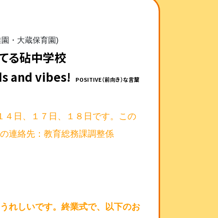
園・大蔵保育園)
てる砧中学校
ds and vibes!
POSITIVE（前向き）な言葉
１４日、１７日、１８日です。この
時の連絡先：教育総務課調整係
とうれしいです。終業式で、以下のお