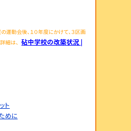
の運動会後、１０年度にかけて、３区画
砧中学校の改築状況 |
詳細は、
ャット
るために