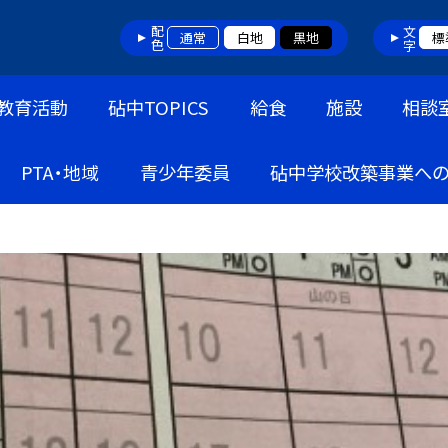
配色
文字
通常
白地
黒地
標
教育活動
砧中TOPICS
給食
施設
相談
PTA・地域
青少年委員
砧中学校改築事業へ