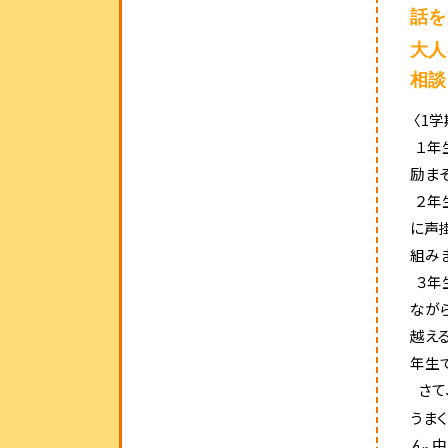
話を
大人
相談
〈1
１年
励ま
２年
に声
組み
３年
なが
越え
年生
さて
うま
ん。