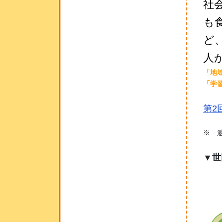
社
も
ど
人
「地
「学
第2
※ 
▼
世