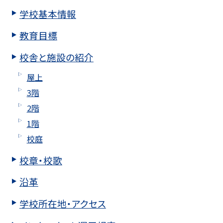
学校基本情報
教育目標
校舎と施設の紹介
屋上
3階
2階
1階
校庭
校章・校歌
沿革
学校所在地・アクセス