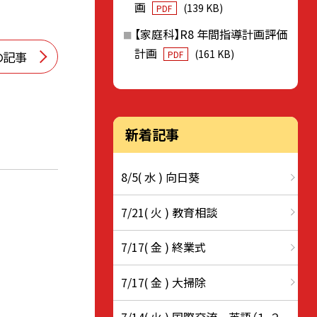
画
(139 KB)
PDF
【家庭科】R8 年間指導計画評価
計画
(161 KB)
の記事
PDF
新着記事
8/5( 水 ) 向日葵
7/21( 火 ) 教育相談
7/17( 金 ) 終業式
7/17( 金 ) 大掃除