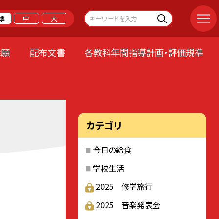
準
中
大
除願
配布文書
各教科年間指導計画・評価規準
カテゴリ
今日の給食
学校生活
2025 修学旅行
2025 音楽発表会