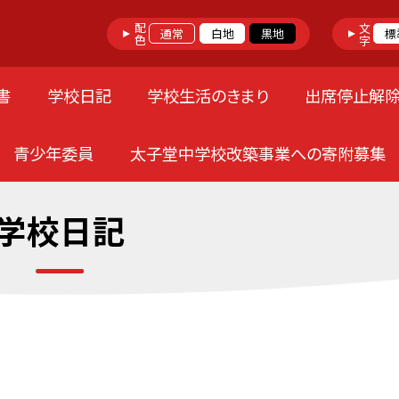
配色
文字
通常
白地
黒地
標
書
学校日記
学校生活のきまり
出席停止解
青少年委員
太子堂中学校改築事業への寄附募集
学校日記