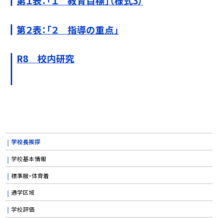
第１表：「１ 教育目標」（様式3）
第２表：「２ 指導の重点」
R8 校内研究
学校長挨拶
学校基本情報
標準服・体育着
通学区域
学校評価