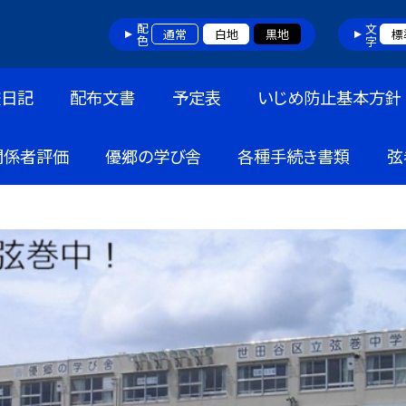
配色
文字
通常
白地
黒地
標
校日記
配布文書
予定表
いじめ防止基本方針
関係者評価
優郷の学び舎
各種手続き書類
弦