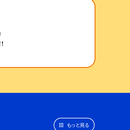
』
！
もっと見る