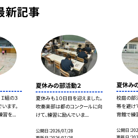
最新記事
夏休み
夏休みの部活動２
Ｉ組の３
校庭の部
夏休みも１０日目を迎えました。
います。
帯を避け
吹奏楽部は都のコンクールに向
を...
育館で練習
けて、練習に励んでいま...
公開日
202
公開日
2026/07/28
更新日
202
更新日
2026/07/28