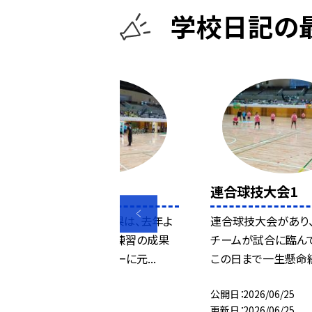
学校日記の
連合球技大会2
連合球技大会1
リーグ戦の試合結果は、去年よ
連合球技大会があり、
りよいものでした。練習の成果
チームが試合に臨んで
です。はつらつプレーに元...
この日まで一生懸命練習
公開日
2026/06/25
公開日
2026/06/25
更新日
2026/06/25
更新日
2026/06/25