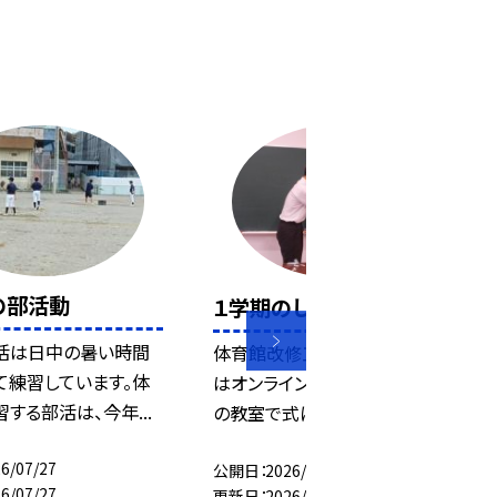
の部活動
１学期のしめくくり
活は日中の暑い時間
体育館改修工事のため、終業式
て練習しています。体
はオンラインで行い、それぞれ
する部活は、今年...
の教室で式に臨みました。...
6/07/27
公開日
2026/07/17
6/07/27
更新日
2026/07/17