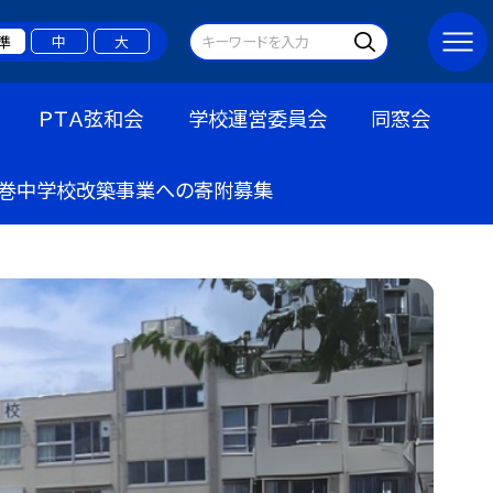
準
中
大
ＰＴＡ弦和会
学校運営委員会
同窓会
巻中学校改築事業への寄附募集