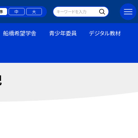
準
中
大
船橋希望学舎
青少年委員
デジタル教材
記