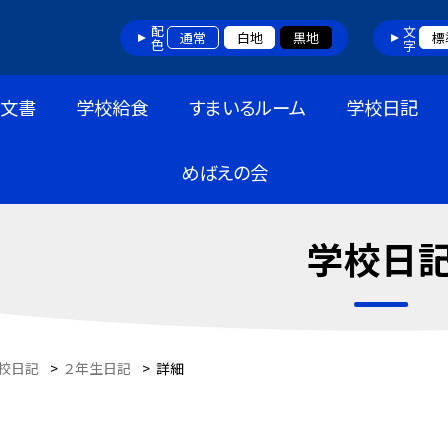
配色
文字
通常
白地
黒地
標
布文書
学校給食
すまいるルーム
学校日記
めばえの会
学校日
校日記
>
２年生日記
>
詳細