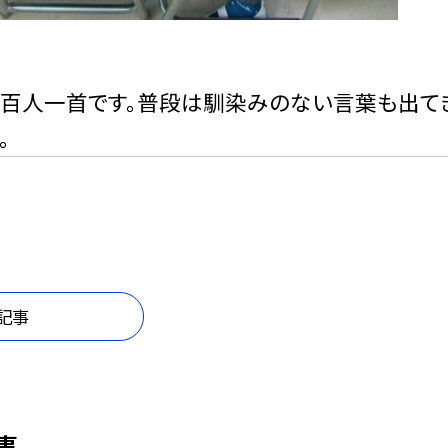
百人一首です。普段は馴染みのない言葉も出てき
。
記事
事